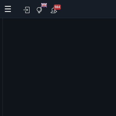
☰
564