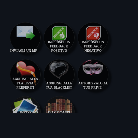
INSERISCI UN
INSERISCI UN
FEEDBACK
FEEDBACK
INVIAGLI UN MP
POSITIVO
NEGATIVO
AGGIUNGI ALLA
TUA LISTA
AGGIUNGI ALLA
AUTORIZZALO AL
PREFERITI
TUA BLACKLIST
TUO PRIVE'
FOTO
RACCONTI
7
2