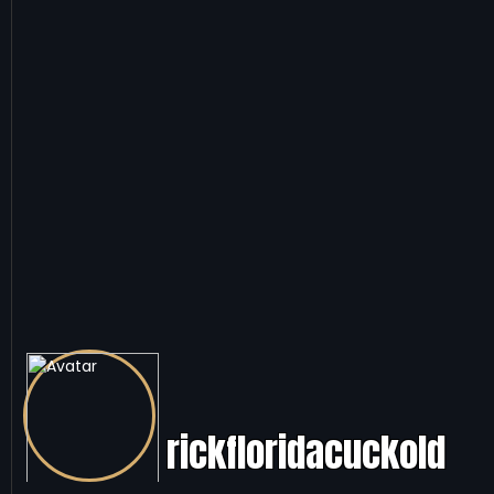
rickfloridacuckold