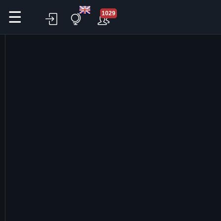
☰
1029