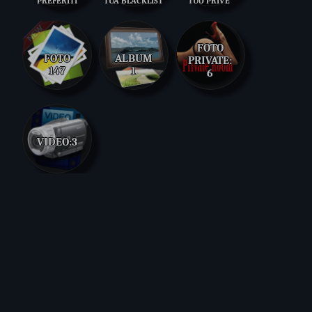
PREFERITI
TUA BLACKLIST
TUO PRIVE'
FOTO
FOTO
ALBUM
PRIVATE:
147
1
6
VIDEO:
3
Dai che torniamo nel vento e
riapriamo le ali......
c'è un volo molto speciale
non torna domani............
respiro nel tuo respiro e ti