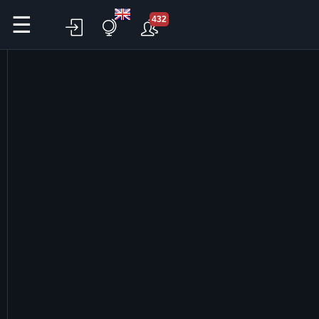
☰
432