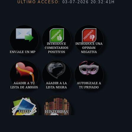
ÙLTIMO ACCESO:
03-07-2026 20:32:41H
INTRODUCE
INTRODUCE UNA
COMENTARIOS
OPINIóN
ENVíALE UN MP
POSITIVOS
NEGATIVA
AñADIR A TU
AñADIR A LA
AUTORíZALE A
LISTA DE AMIGOS
LISTA NEGRA
TU PRIVADO
FOTO
HISTORIAS
7
2