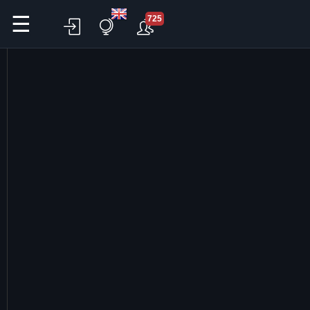
☰
725