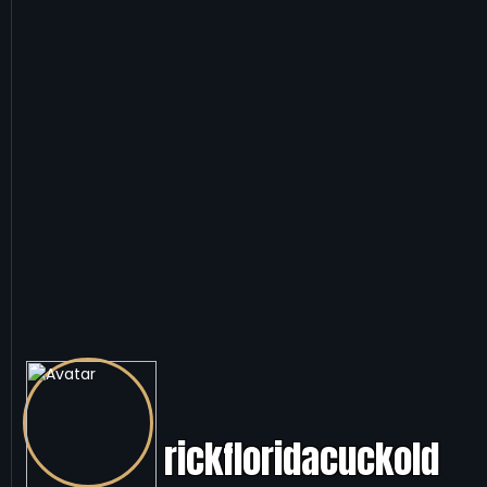
rickfloridacuckold