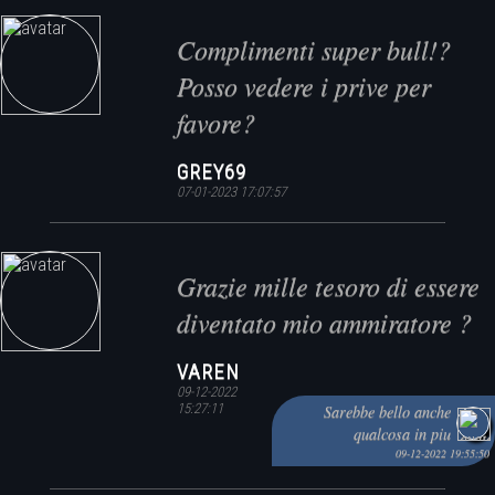
Complimenti super bull!?
Posso vedere i prive per
favore?
GREY69
07-01-2023 17:07:57
Grazie mille tesoro di essere
diventato mio ammiratore ?
VAREN
09-12-2022
15:27:11
Sarebbe bello anche
qualcosa in piu
09-12-2022 19:55:50