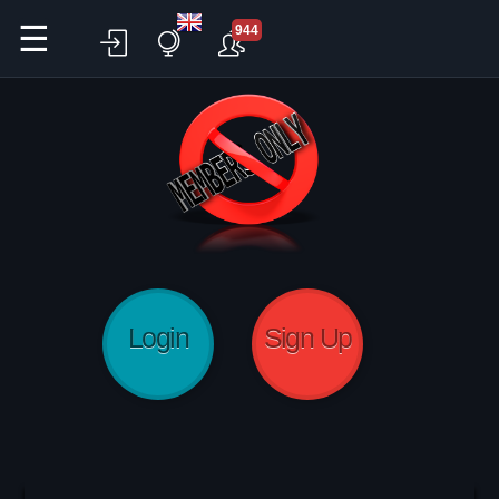
☰
944
Login
Sign Up