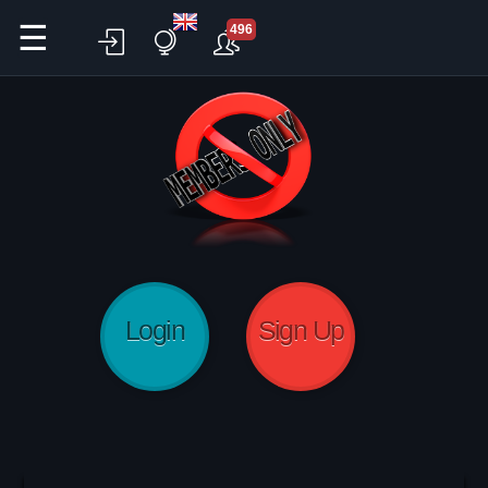
☰
496
Login
Sign Up