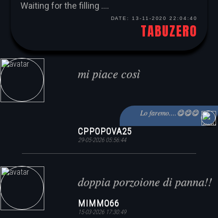
Waiting for the filling ....
DATE:
13-11-2020 22:04:40
TABUZERO
mi piace così
Lo faremo....😋😋😋
CPPOPOVA25
29-05-2026 05:56:44
doppia porzoione di panna!!
MIMMO66
15-03-2026 17:30:49