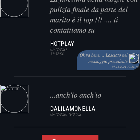
pulizia finale da parte del
marito è il top !!! .... ti
contattiamo su
HOTPLAY
07-12-2021
17:32:54
Ok va bene.... Lasciato nel
messaggio precedente
07-12-2021 17:34:10
...anch'io anch'io
DALILAMONELLA
09-12-2020 16:04:02