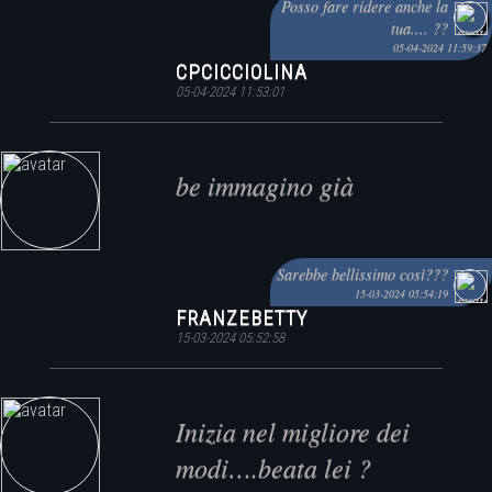
Posso fare ridere anche la
tua.... ??
05-04-2024 11:59:37
CPCICCIOLINA
05-04-2024 11:53:01
be immagino già
Sarebbe bellissimo così???
15-03-2024 05:54:19
FRANZEBETTY
15-03-2024 05:52:58
Inizia nel migliore dei
modi….beata lei ?