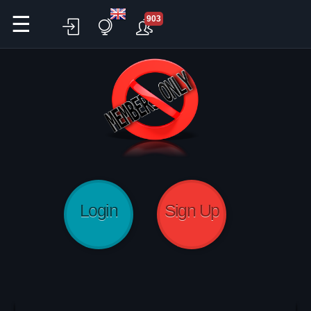
☰
903
Login
Sign Up