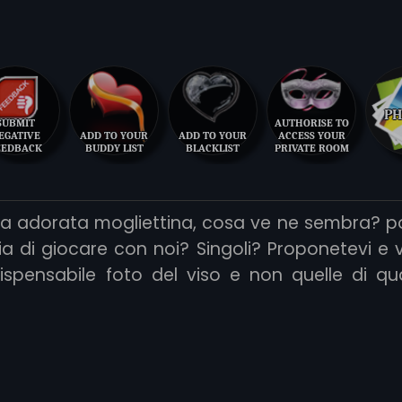
PH
SUBMIT
AUTHORISE TO
EGATIVE
ADD TO YOUR
ADD TO YOUR
ACCESS YOUR
EEDBACK
BUDDY LIST
BLACKLIST
PRIVATE ROOM
ia adorata mogliettina, cosa ve ne sembra? p
a di giocare con noi? Singoli? Proponetevi e
ispensabile foto del viso e non quelle di qu
itali.Pulizia ed educazione sono prioritarie ciao.
studi ecc. che utilizzano questo sito o uno dei suo
utorizzazione o consenso per l'uso del mio p
tuali sia futuri. L'uso privo del mio consenso 