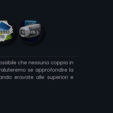
OTOS
VIDEOS:
1
73
ossibile che nessuna coppia in
 valuteremo se approfondire la
ando eravate alle superiori e
 ATTENZIONE: Tutti gli individui
i siti e/o associati per gli studi
rofilo o delle mie immagini in
sarà considerato una violazione