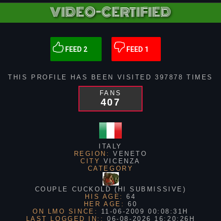
VIDEO-CERTIFIED
FEED 2
FEED 1
THIS PROFILE HAS BEEN VISITED
397878
TIMES
FANS
407
ITALY
REGION:
VENETO
CITY
VICENZA
CATEGORY
COUPLE CUCKOLD (HI SUBMISSIVE)
HIS AGE:
64
HER AGE:
60
ON LMO SINCE:
11-06-2009 00:08:31H
LAST LOGGED IN::
06-08-2026 16:20:26H