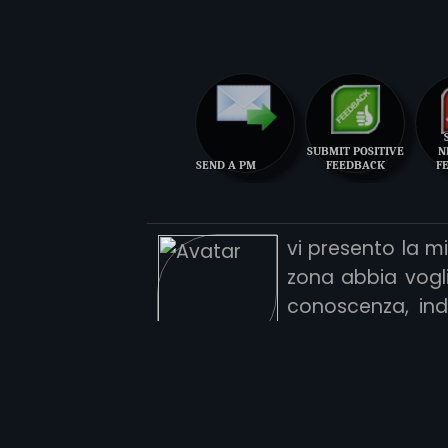
SUBMIT POSITIVE
N
SEND A PM
FEEDBACK
F
vi presento la m
zona abbia vogli
conoscenza, ind
possibilmente osp
o le istituzioni, 
o progetti non hanno alcuna a
qualsiasi forma o forum sia at