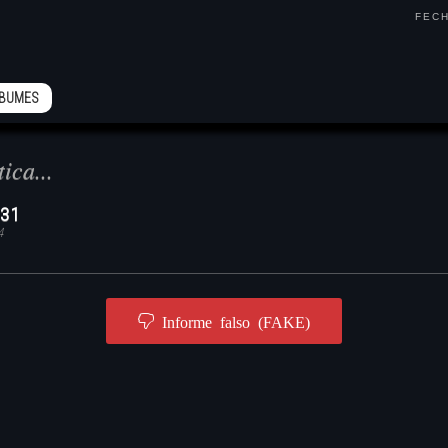
FEC
LBUMES
tica...
31
4
Informe falso (FAKE)