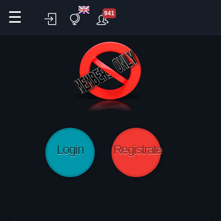
☰
941
Login
Registrate