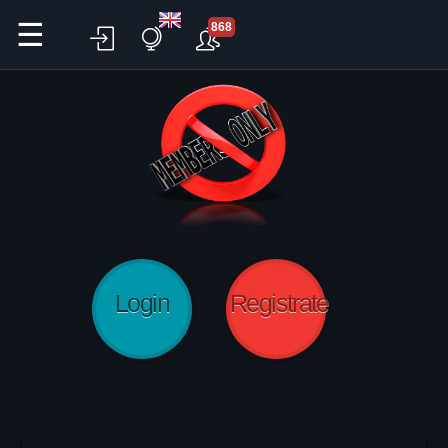
☰
868
Login
Registrate