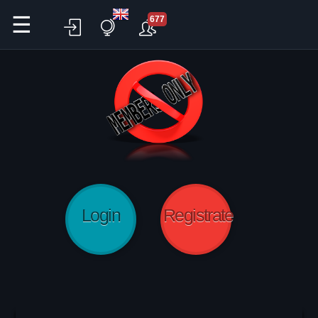
☰
677
Login
Registrate