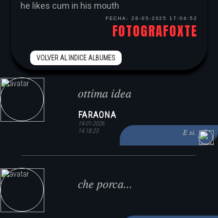
he likes cum in his mouth
FECHA:
28-05-2025 17:04:52
FOTOGRAFOXTE
VOLVER AL ìNDICE ALBUMES
ottima idea
FARAONA
14-01-2026
14:18:23
E si.
che porca...