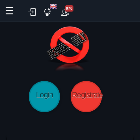
☰
970
Login
Registrate