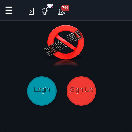
☰
799
Login
Sign Up