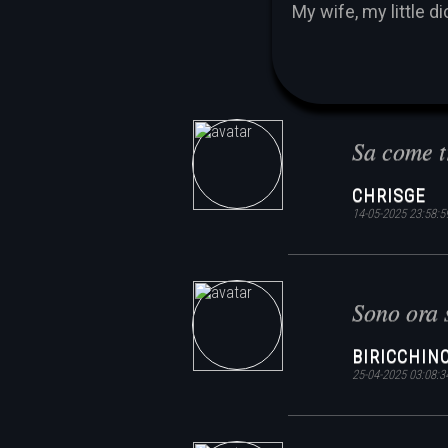
My wife, my little d
Sa come t
CHRISGE
14-05-2025 23:58:5
Sono ora 
BIRICCHIN
25-04-2025 03:08:3