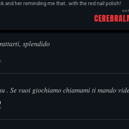
ick and her reminding me that.. with the red nail polish!
DA
CEREBRAL
rattarti, splendido
9
su . Se vuoi giochiamo chiamami ti mando vide
O
4