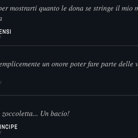
per mostrarti quanto le dona se stringe il mio 
a
ENSI
1
emplicemente un onore poter fare parte delle v
0
 zoccoletta... Un bacio!
INCIPE
3