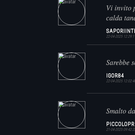
Vi invito 
calda tan
SAPORIINT
22-04-2025 12:29:1
Sarebbe s
IGOR84
22-04-2025 12:02:4
Smalto da
PICCOLOPR
21-04-2025 09:42:2